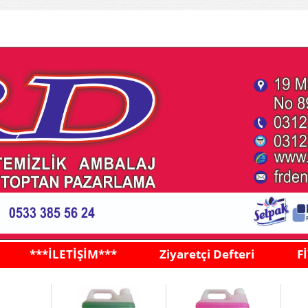
***İLETİŞİM***
Ziyaretçi Defteri
F