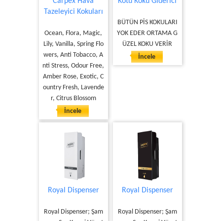
Carpex Hava
Kötü Koku Giderici
Tazeleyici Kokuları
BÜTÜN PİS KOKULARI
Ocean, Flora, Magic,
YOK EDER ORTAMA G
Lily, Vanilla, Spring Flo
ÜZEL KOKU VERİR
wers, Anti Tobacco, A
İncele
nti Stress, Odour Free,
Amber Rose, Exotic, C
ountry Fresh, Lavende
r, Citrus Blossom
İncele
Royal Dispenser
Royal Dispenser
Royal Dispenser; Şam
Royal Dispenser; Şam