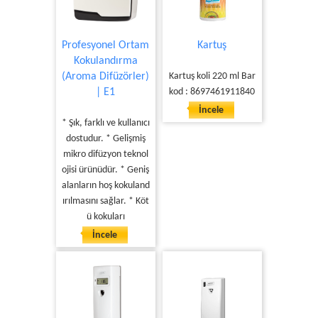
Profesyonel Ortam
Kartuş
Kokulandırma
(Aroma Difüzörler)
Kartuş koli 220 ml Bar
| E1
kod : 8697461911840
İncele
* Şık, farklı ve kullanıcı
dostudur. * Gelişmiş
mikro difüzyon teknol
ojisi ürünüdür. * Geniş
alanların hoş kokuland
ırılmasını sağlar. * Köt
ü kokuları
İncele