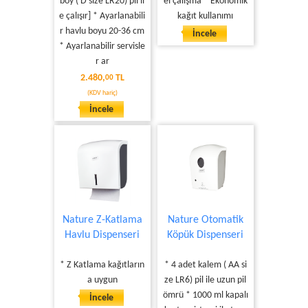
boy ( D size LR20) pil il
el çalışma * Ekonomik
e çalışır] * Ayarlanabili
kağıt kullanımı
r havlu boyu 20-36 cm
İncele
* Ayarlanabilir servisle
r ar
2.480,
TL
00
(KDV hariç)
İncele
Nature Z-Katlama
Nature Otomatik
Havlu Dispenseri
Köpük Dispenseri
* Z Katlama kağıtların
* 4 adet kalem ( AA si
a uygun
ze LR6) pil ile uzun pil
ömrü * 1000 ml kapalı
İncele