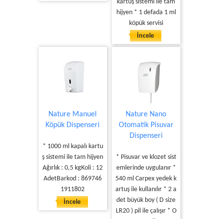
kartuş sistemi ile tam
hijyen * 1 defada 1 ml
köpük servisi
İncele
Nature Manuel
Nature Nano
Köpük Dispenseri
Otomatik Pisuvar
Dispenseri
* 1000 ml kapalı kartu
ş sistemi ile tam hijyen
* Pisuvar ve klozet sist
Ağırlık : 0,5 kgKoli : 12
emlerinde uygulanır *
AdetBarkod : 869746
540 ml Carpex yedek k
1911802
artuş ile kullanılır * 2 a
det büyük boy ( D size
İncele
LR20 ) pil ile çalışır * O