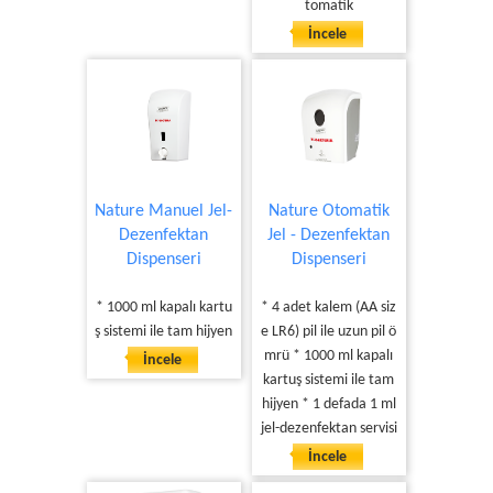
tomatik
İncele
Nature Manuel Jel-
Nature Otomatik
Dezenfektan
Jel - Dezenfektan
Dispenseri
Dispenseri
* 1000 ml kapalı kartu
* 4 adet kalem (AA siz
ş sistemi ile tam hijyen
e LR6) pil ile uzun pil ö
mrü * 1000 ml kapalı
İncele
kartuş sistemi ile tam
hijyen * 1 defada 1 ml
jel-dezenfektan servisi
İncele