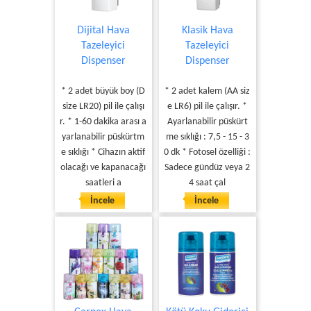
Dijital Hava
Klasik Hava
Tazeleyici
Tazeleyici
Dispenser
Dispenser
* 2 adet büyük boy (D
* 2 adet kalem (AA siz
size LR20) pil ile çalışı
e LR6) pil ile çalışır. *
r. * 1-60 dakika arası a
Ayarlanabilir püskürt
yarlanabilir püskürtm
me sıklığı : 7,5 - 15 - 3
e sıklığı * Cihazın aktif
0 dk * Fotosel özelliği :
olacağı ve kapanacağı
Sadece gündüz veya 2
saatleri a
4 saat çal
İncele
İncele