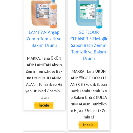
LAMITAN Ahşap
GC FLOOR
Zemin Temizlik ve
CLEANER S Ekolojik
Bakım Ürünü
Sabun Bazlı Zemin
Temizlik ve Bakım
MARKA: Tana ÜRÜN
Ürünü
ADI: LAMITAN Ahşap
Zemin Temizlik ve Bak
MARKA: Tana ÜRÜN
ım Ürünü KULLANIM
ADI: ￼GC FLOOR CLE
ALANI: Temizlik ve Hij
ANER S Ekolojik Sabun
yen Ürünleri / Zemin C
Bazlı Zemin Temizlik v
ilaları
e Bakım Ürünü KULLA
NIM ALANI: Temizlik v
İncele
e Hijyen Ürünleri / Ze
min Ci
İncele