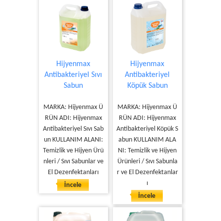
Hijyenmax
Hijyenmax
Antibakteriyel Sıvı
Antibakteriyel
Sabun
Köpük Sabun
MARKA: Hijyenmax Ü
MARKA: Hijyenmax Ü
RÜN ADI: Hijyenmax
RÜN ADI: Hijyenmax
Antibakteriyel Sıvı Sab
Antibakteriyel Köpük S
un KULLANIM ALANI:
abun KULLANIM ALA
Temizlik ve Hijyen Ürü
NI: Temizlik ve Hijyen
nleri / Sıvı Sabunlar ve
Ürünleri / Sıvı Sabunla
El Dezenfektanları
r ve El Dezenfektanlar
ı
İncele
İncele