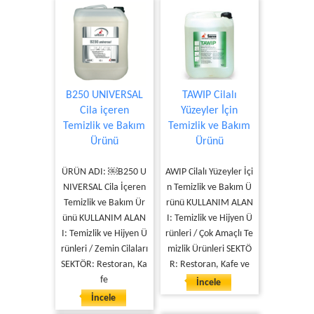
B250 UNIVERSAL
TAWIP Cilalı
Cila içeren
Yüzeyler İçin
Temizlik ve Bakım
Temizlik ve Bakım
Ürünü
Ürünü
ÜRÜN ADI: ￼B250 U
AWIP Cilalı Yüzeyler İçi
NIVERSAL Cila İçeren
n Temizlik ve Bakım Ü
Temizlik ve Bakım Ür
rünü KULLANIM ALAN
ünü KULLANIM ALAN
I: Temizlik ve Hijyen Ü
I: Temizlik ve Hijyen Ü
rünleri / Çok Amaçlı Te
rünleri / Zemin Cilaları
mizlik Ürünleri SEKTÖ
SEKTÖR: Restoran, Ka
R: Restoran, Kafe ve
fe
İncele
İncele