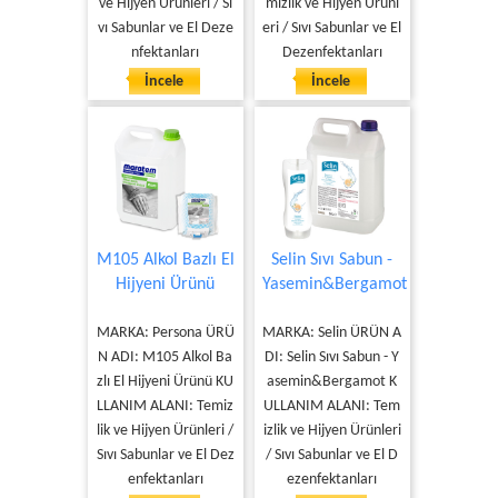
ve Hijyen Ürünleri / Sı
mizlik ve Hijyen Ürünl
vı Sabunlar ve El Deze
eri / Sıvı Sabunlar ve El
nfektanları
Dezenfektanları
İncele
İncele
M105 Alkol Bazlı El
Selin Sıvı Sabun -
Hijyeni Ürünü
Yasemin&Bergamot
MARKA: Persona ÜRÜ
MARKA: Selin ÜRÜN A
N ADI: M105 Alkol Ba
DI: Selin Sıvı Sabun - Y
zlı El Hijyeni Ürünü KU
asemin&Bergamot K
LLANIM ALANI: Temiz
ULLANIM ALANI: Tem
lik ve Hijyen Ürünleri /
izlik ve Hijyen Ürünleri
Sıvı Sabunlar ve El Dez
/ Sıvı Sabunlar ve El D
enfektanları
ezenfektanları