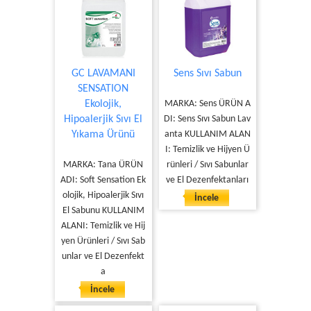
GC LAVAMANI
Sens Sıvı Sabun
SENSATION
Ekolojik,
MARKA: Sens ÜRÜN A
Hipoalerjik Sıvı El
DI: Sens Sıvı Sabun Lav
Yıkama Ürünü
anta KULLANIM ALAN
I: Temizlik ve Hijyen Ü
MARKA: Tana ÜRÜN
rünleri / Sıvı Sabunlar
ADI: Soft Sensation Ek
ve El Dezenfektanları
olojik, Hipoalerjik Sıvı
İncele
El Sabunu KULLANIM
ALANI: Temizlik ve Hij
yen Ürünleri / Sıvı Sab
unlar ve El Dezenfekt
a
İncele