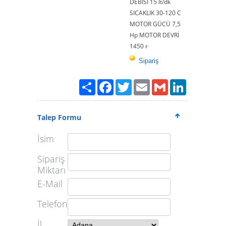
DEBİSİ 15 lt/dk
SICAKLIK 30-120 C
MOTOR GÜCÜ 7,5
Hp MOTOR DEVRİ
1450 r
Sipariş
Paylaş
Facebook
Twitter
Email
Gmail
LinkedIn
Talep Formu
İsim
Sipariş
Miktarı
E-Mail
Telefon
İl