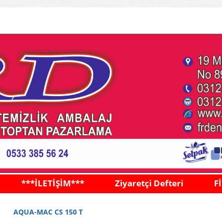
***İLETİŞİM***
Ziyaretçi Defteri
F
AQUA-MAC CS 150 T