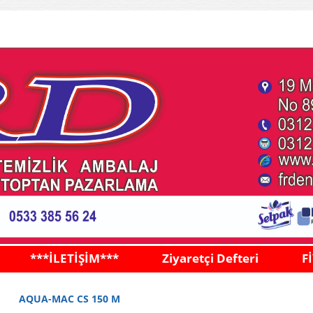
***İLETİŞİM***
Ziyaretçi Defteri
F
AQUA-MAC CS 150 M