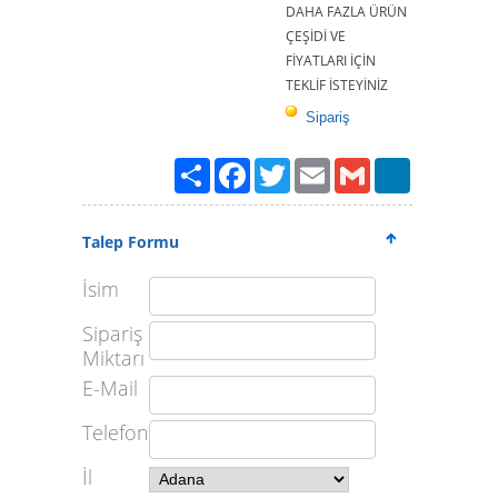
DAHA FAZLA ÜRÜN
ÇEŞİDİ VE
FİYATLARI İÇİN
TEKLİF İSTEYİNİZ
Sipariş
Paylaş
Facebook
Twitter
Email
Gmail
LinkedIn
Talep Formu
İsim
Sipariş
Miktarı
E-Mail
Telefon
İl